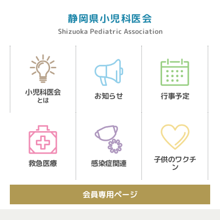
内
容
静岡県小児科医会
を
Shizuoka Pediatric Association
ス
キ
ッ
プ
小児科医会
お知らせ
行事予定
とは
子供のワクチ
救急医療
感染症関連
ン
会員専用ページ